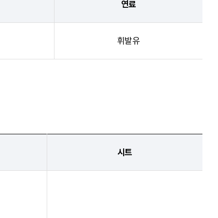
연료
휘발유
시트