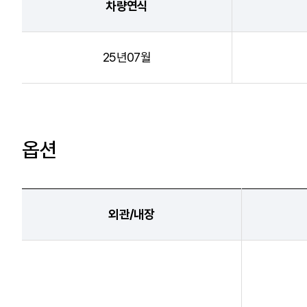
차량연식
25년07월
옵션
외관/내장