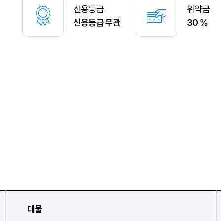
신용등급
위약금
신용등급 무관
30 %
대물