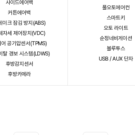
사이드에어백
풀오토에어컨
커튼에어백
스마트키
레이크 잠김 방지(ABS)
오토 라이트
체자세 제어장치(VDC)
순정네비게이션
어 공기압센서(TPMS)
블루투스
탈 경보 시스템(LDWS)
USB / AUX 단자
후방감지센서
후방카메라