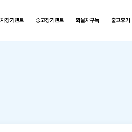
신차장기렌트
중고장기렌트
화물차구독
출고후기