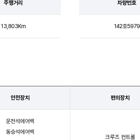
주행거리
차량번호
13,803Km
142호5979
안전장치
편의장치
운전석에어백
동승석에어백
크루즈 컨트롤