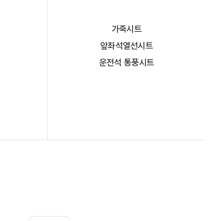
가죽시트
앞좌석열선시트
운전석 통풍시트