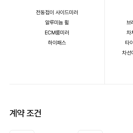
전동접이 사이드미러
알루미늄 휠
브
ECM룸미러
차
하이패스
타이
차선이
계약 조건