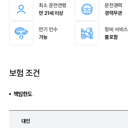
최소 운전연령
운전경력
만 21세 이상
경력무관
만기 인수
정비 서비스
가능
불포함
보험 조건
책임한도
대인