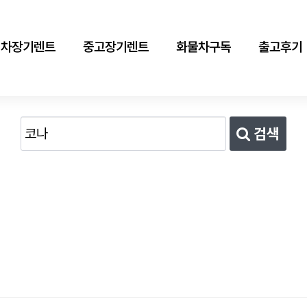
신차장기렌트
중고장기렌트
화물차구독
출고후기
검색