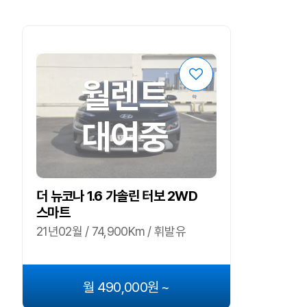
월렌트
대여중
더 뉴코나 1.6 가솔린 터보 2WD
스마트
21년02월 / 74,900Km / 휘발유
월 490,000원 ~