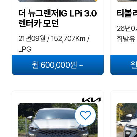
더 뉴그랜저IG LPi 3.0
티볼리 
렌터카 모던
26년07
21년09월 / 152,707Km /
휘발유
LPG
월 600,000원 ~
월