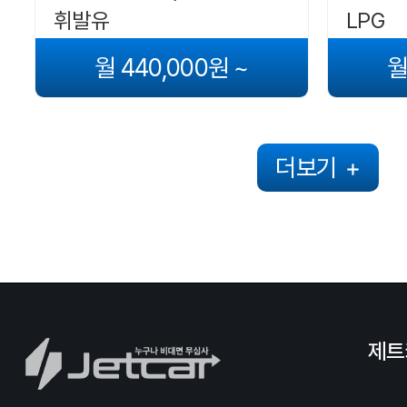
휘발유
LPG
월 440,000원 ~
월
더보기
+
제트