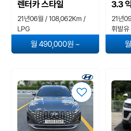
렌터카 스타일
3.3
21년06월 / 108,062Km /
21년09
LPG
휘발유
월 490,000원 ~
월