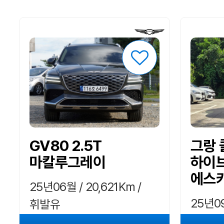
GV80 2.5T
그랑
마칼루그레이
하이브
에스
25년06월 / 20,621Km /
25년09
휘발유
하이브