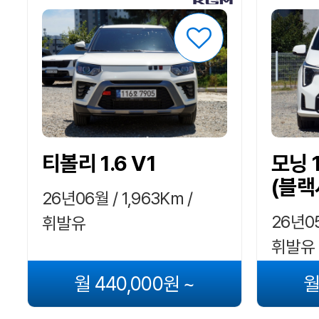
티볼리 1.6 V1
모닝 
(블랙
26년06월 / 1,963Km /
26년05
휘발유
휘발유
월 440,000원 ~
월