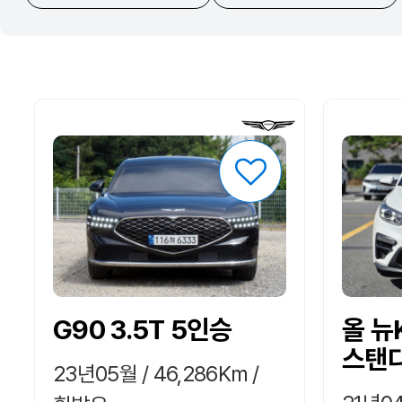
G90 3.5T 5인승
올 뉴
스탠
23년05월 / 46,286Km /