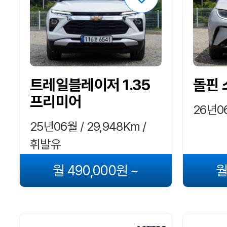
트레일블레이저 1.35
돌핀
프리미어
26년06
25년06월 / 29,948Km /
휘발유
월 490,000원 ~
월