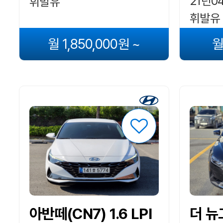
21년04
휘발유
휘발유
월 1,850,000원 ~
월
아반떼(CN7) 1.6 LPI
더 뉴