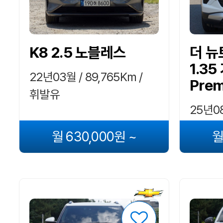
K8 2.5 노블레스
더 
1.3
22년03월 / 89,765Km /
Prem
휘발유
25년08
휘발유
월 630,000원 ~
월