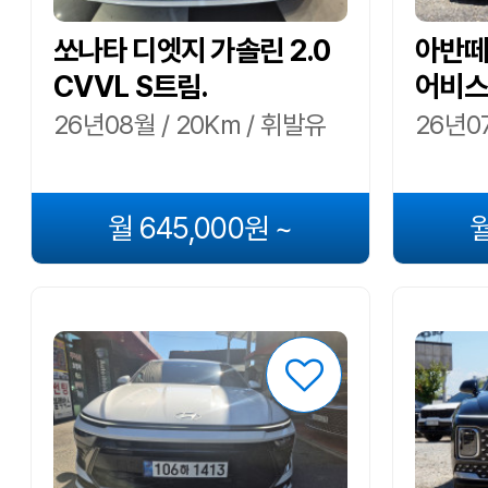
쏘나타 디엣지 가솔린 2.0
아반떼 
CVVL S트림.
어비스
26년08월 / 20Km / 휘발유
26년07
월 645,000원 ~
월