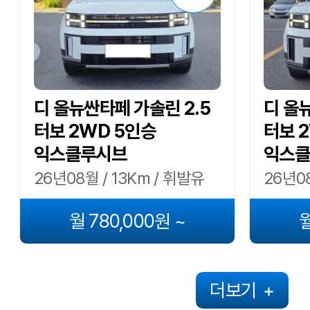
디 올뉴싼타페 가솔린 2.5
디 올
터보 2WD 5인승
터보 
익스클루시브
익스클
26년08월 / 13Km / 휘발유
26년08
월 780,000원 ~
월
더보기
+