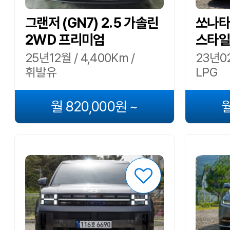
그랜저 (GN7) 2.5 가솔린
쏘나타 
2WD 프리미엄
스타일
25년12월 / 4,400Km /
23년02
휘발유
LPG
월 820,000원 ~
월