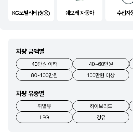
KG모빌리티(쌍용)
쉐보레 자동차
수입자
차량 금액별
40만원 이하
40~60만원
80~100만원
100만원 이상
차량 유종별
휘발유
하이브리드
LPG
경유