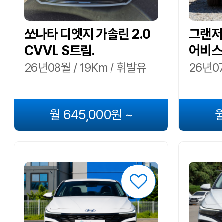
쏘나타 디엣지 가솔린 2.0
그랜저
CVVL S트림.
어비스
26년08월 / 19Km / 휘발유
26년07
월 645,000원 ~
월