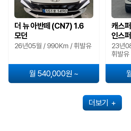
더 뉴 아반떼 (CN7) 1.6
캐스퍼 
모던
인스퍼
26년05월 / 990Km / 휘발유
23년08
휘발유
월 540,000원 ~
월
더보기
+