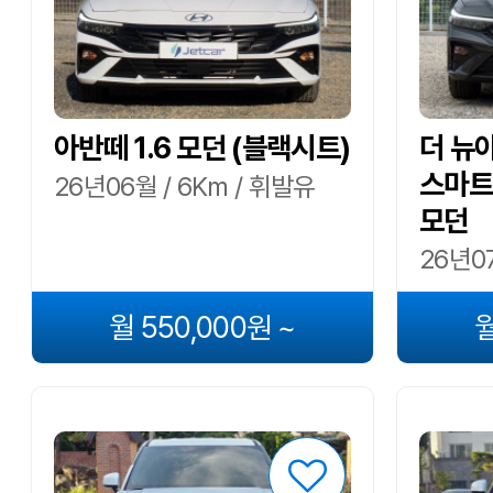
아반떼 1.6 모던 (블랙시트)
더 뉴
스마트
26년06월 / 6Km / 휘발유
모던
26년07
월 550,000원 ~
월