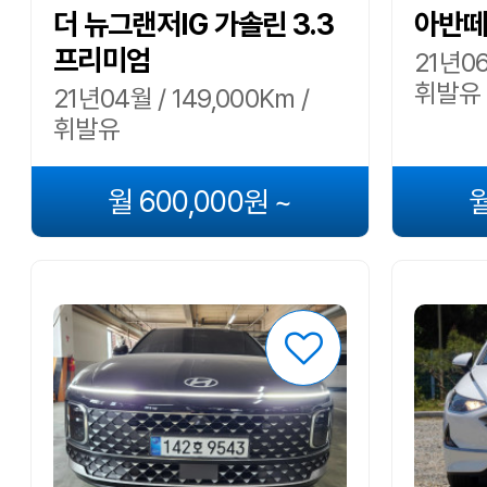
더 뉴그랜저IG 가솔린 3.3
아반떼(
프리미엄
21년06
휘발유
21년04월 / 149,000Km /
휘발유
월 600,000원 ~
월