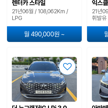
렌터카 스타일
익스클
21년06월 / 108,062Km /
21년09
LPG
휘발유
월 490,000원 ~
월