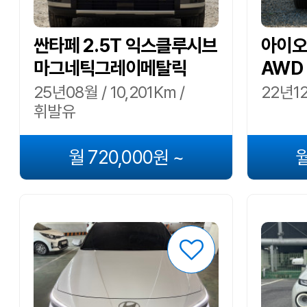
싼타페 2.5T 익스클루시브
아이오닉
마그네틱그레이메탈릭
AWD
25년08월 / 10,201Km /
22년12
휘발유
월 720,000원 ~
월