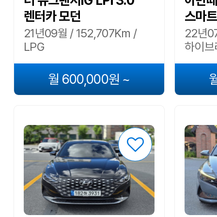
더 뉴그랜저IG LPi 3.0
아반떼
렌터카 모던
스마트
21년09월 / 152,707Km /
22년07
LPG
하이브
월 600,000원 ~
월