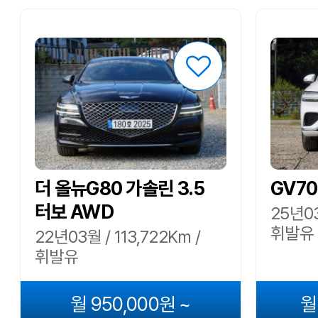
더 올뉴G80 가솔린 3.5
GV70
터보 AWD
25년03
휘발유
22년03월 / 113,722Km /
휘발유
월 950,000원 ~
월