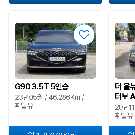
G90 3.5T 5인승
더 올뉴
터보 
23년05월 / 46,286Km /
휘발유
20년11
휘발유