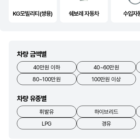
KG모빌리티(쌍용)
쉐보레 자동차
수입자
차량 금액별
40만원 이하
40~60만원
80~100만원
100만원 이상
차량 유종별
휘발유
하이브리드
LPG
경유