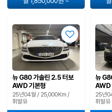
월 1,850,000원 ~
월
뉴 G80 가솔린 2.5 터보
뉴 G8
AWD 기본형
AWD
25년04월 / 25,000Km /
25년04
휘발유
휘발유