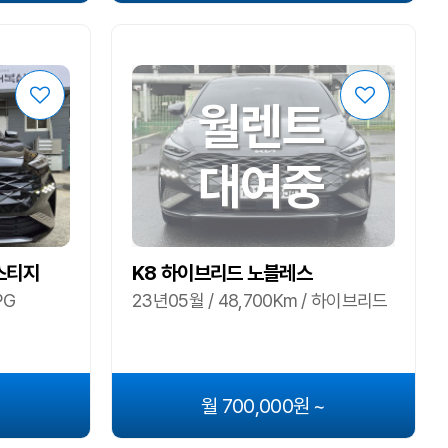
월렌트
대여중
레스티지
K8 하이브리드 노블레스
PG
23년05월 / 48,700Km / 하이브리드
~
월 700,000원 ~