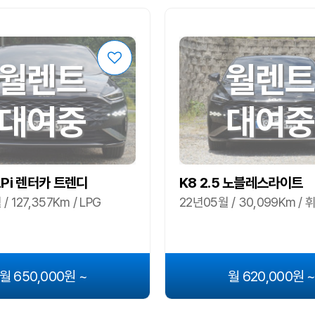
월렌트
월렌트
대여중
대여중
 LPi 렌터카 트렌디
K8 2.5 노블레스라이트
/ 127,357Km / LPG
22년05월 / 30,099Km /
월 650,000원 ~
월 620,000원 