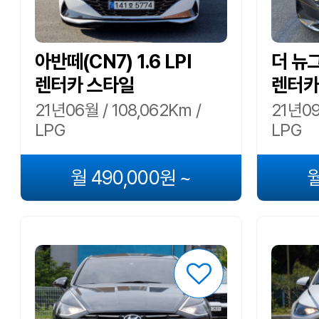
아반떼(CN7) 1.6 LPI
더 뉴그
렌터카 스타일
렌터카
21년06월 / 108,062Km /
21년09
LPG
LPG
월 490,000원 ~
월