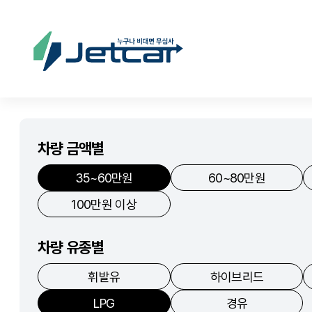
차량 금액별
35~60만원
60~80만원
100만원 이상
차량 유종별
휘발유
하이브리드
LPG
경유