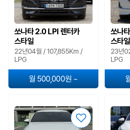
쏘나타 2.0 LPI 렌터카
쏘나타 
스타일
스타일
22년04월 / 107,855Km /
23년02
LPG
LPG
월 500,000원 ~
월