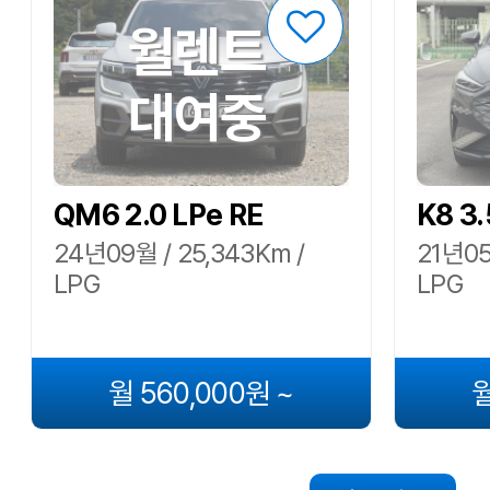
월렌트
대여중
QM6 2.0 LPe RE
K8 3
24년09월 / 25,343Km /
21년05
LPG
LPG
월 560,000원 ~
월