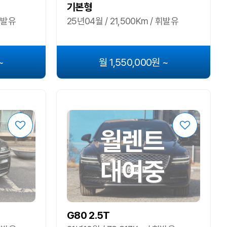
기본형
 휘발유
25년04월 / 21,500Km / 휘발유
~
월 1,550,000원 ~
월렌트
대여중
G80 2.5T