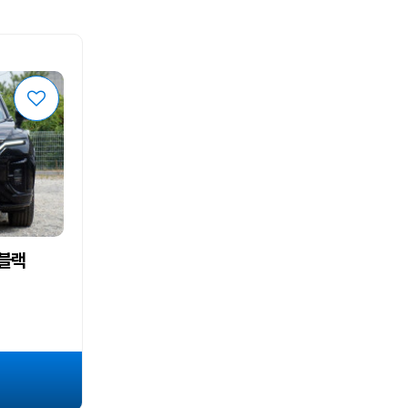
스블랙
~