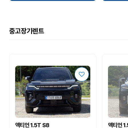
중고장기렌트
액티언 1.5T S8
액티언 1