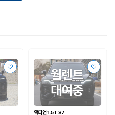
월렌트
대여중
액티언 1.5T S7