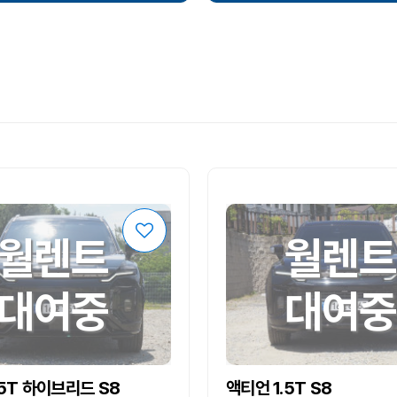
월렌트
월렌트
대여중
대여중
.5T 하이브리드 S8
액티언 1.5T S8