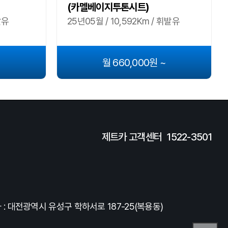
(카멜베이지투톤시트)
발유
25년05월 / 10,592Km / 휘발유
~
월 660,000원 ~
제트카 고객센터
1522-3501
: 대전광역시 유성구 학하서로 187-25(복용동)