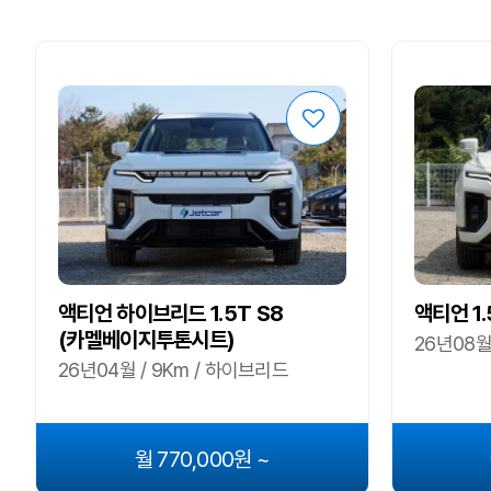
액티언 하이브리드 1.5T S8
액티언 1.
(카멜베이지투톤시트)
26년08월 
26년04월 / 9Km / 하이브리드
월 770,000원 ~