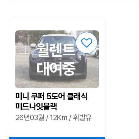
월렌트
대여중
미니 쿠퍼 5도어 클래식
미드나잇블랙
26년03월 / 12Km / 휘발유