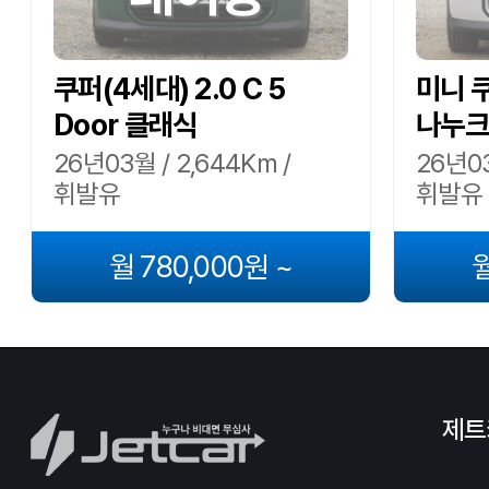
쿠퍼(4세대) 2.0 C 5
미니 
Door 클래식
나누크
26년03월 / 2,644Km /
26년03
휘발유
휘발유
월 780,000원 ~
월
제트